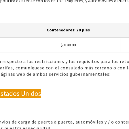
 política existente con los EE.UU.. Paquetes, y Automoviles a Puert
Contenedores: 20 pies
$3180.00
 respecto a las restricciones y los requisitos para los re
tarifas, comuníquese con el consulado más cercano o con la
 páginas web de ambos servicios gubernamentales:
Estados Unidos
víos de carga de puerta a puerta, automóviles y / o conte
s nuestra especialidad.