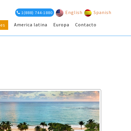
English
Spanish
1(888) 744-1880
America latina
Europa
Contacto
es