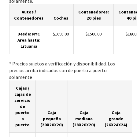
solamente.
Autos /
Contenedores:
Contene
Contenedores
Coches
20 pies
40 pi
Desde: NYC
$1695.00
$1500.00
$1800
Area hasta:
Lituania
* Precios sujetos a verificación y disponibilidad. Los
precios arriba indicados son de puerto a puerto
solamente
Cajas /
cajas de
servicio
de
puerto
Caja
Caja
Caja
a
pequeña
mediana
grande
puerto
(20X20X20)
(28X20X20)
(26X24X24)