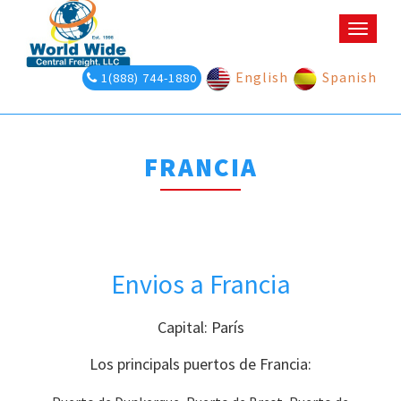
Toggle
naviga
English
Spanish
1(888) 744-1880
FRANCIA
Envios a Francia
Capital: París
Los principals puertos de Francia: