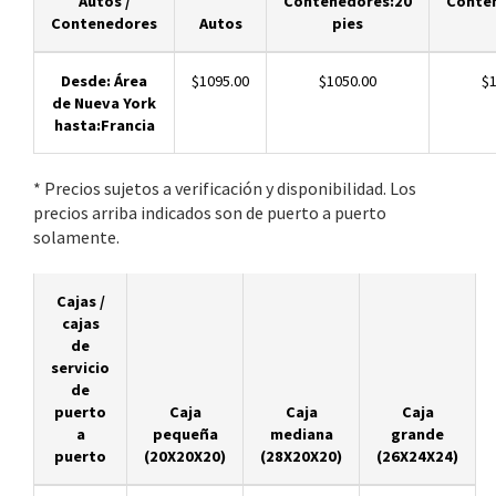
Autos /
Contenedores:20
Conte
Contenedores
Autos
pies
Desde: Área
$1095.00
$1050.00
$1
de Nueva York
hasta:Francia
* Precios sujetos a verificación y disponibilidad. Los
precios arriba indicados son de puerto a puerto
solamente.
Cajas /
cajas
de
servicio
de
puerto
Caja
Caja
Caja
a
pequeña
mediana
grande
puerto
(20X20X20)
(28X20X20)
(26X24X24)